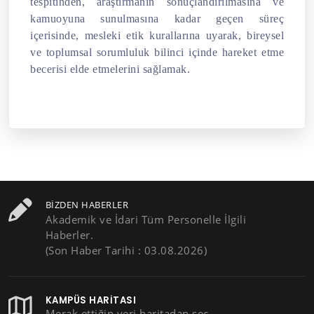
tespitinden, araştırmanın sonuçlandırılmasına ve
kamuoyuna sunulmasına kadar geçen süreç
içerisinde, mesleki etik kurallarına uyarak, bireysel
ve toplumsal sorumluluk bilinci içinde hareket etme
becerisi elde etmelerini sağlamak.
BIZDEN HABERLER
Akademik ve İdari Tüm Personelle İlgili
Haberler.
(Son Haber Tarihi : 03.08.2026)
KAMPÜS HARITASI
Merak ettiğin yeri haritadan seç,