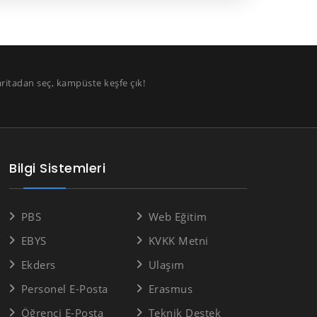
aritadan seç, kampüste keşfe çık!
Bilgi Sistemleri
PBS
Web Eğitim
EBYS
KVKK Metni
Ekders
Ulaşım
Personel E-Posta
Erasmus
Öğrenci E-Posta
Teknik Destek