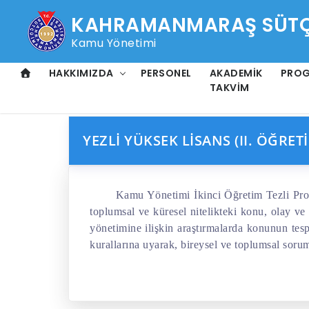
KAHRAMANMARAŞ SÜTÇÜ
Kamu Yönetimi
HAKKIMIZDA
PERSONEL
AKADEMIK
PRO
TAKVIM
YEZLI YÜKSEK LISANS (II. ÖĞR
Kamu Yönetimi İkinci Öğretim Tezli Pr
toplumsal ve küresel nitelikteki konu, olay v
yönetimine ilişkin araştırmalarda konunun tes
kurallarına uyarak, bireysel ve toplumsal sorum