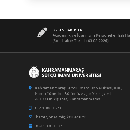
BIZDEN HABERLER
Akademik ve İdari Tüm Personelle İlgili Ha
(Son Haber Tarihi : 03.08.2026)
Kahramanmaraş Sütçü İmam Üniversitesi, İİBF,
Kamu Yönetimi Bölümü, Avşar Yerleşkesi,
46100 Onikişubat, Kahramanmaraş
0344 300 1573
kamuyonetimi@ksu.edu.tr
0344 300 1532