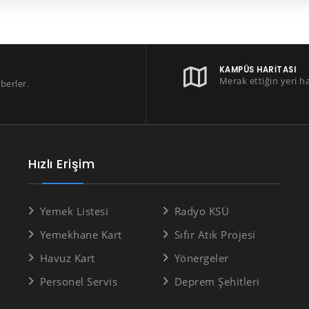
KAMPÜS HARITASI
Merak ettiğin yeri h
berler.
Hızlı Erişim
Yemek Listesi
Radyo KSÜ
Yemekhane Kart
Sıfır Atık Projesi
Havuz Kart
Yönergeler
Personel Servis
Deprem Şehitleri