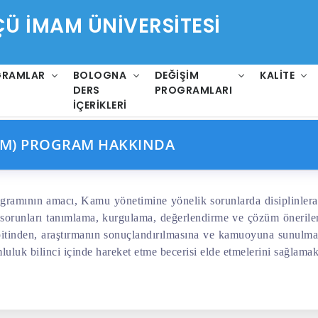
 İMAM ÜNİVERSİTESİ
GRAMLAR
BOLOGNA
DEĞIŞIM
KALITE
DERS
PROGRAMLARI
İÇERIKLERI
ETIM) PROGRAM HAKKINDA
ogramının amacı,
Kamu yönetimine yönelik sorunlarda disiplinlerar
e sorunları tanımlama, kurgulama, değerlendirme ve çözüm önerile
pitinden, araştırmanın sonuçlandırılmasına ve kamuoyuna sunulmas
luluk bilinci içinde hareket etme becerisi elde etmelerini sağlamak