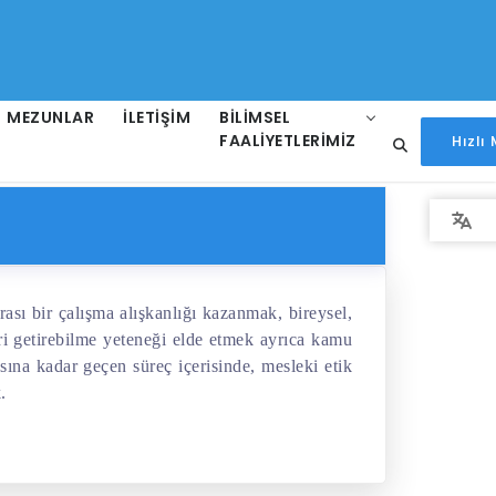
MEZUNLAR
İLETIŞIM
BILIMSEL
FAALIYETLERIMIZ
Hızlı
ası bir çalışma alışkanlığı kazanmak, bireysel,
ri getirebilme yeteneği elde etmek ayrıca kamu
ına kadar geçen süreç içerisinde, mesleki etik
.