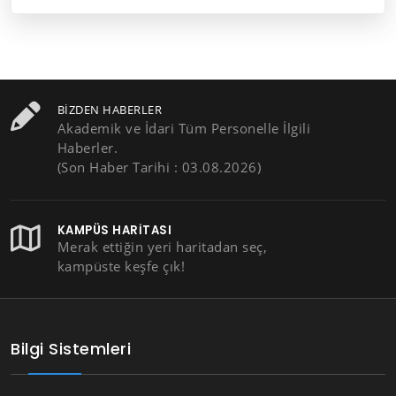
BIZDEN HABERLER
Akademik ve İdari Tüm Personelle İlgili
Haberler.
(Son Haber Tarihi : 03.08.2026)
KAMPÜS HARITASI
Merak ettiğin yeri haritadan seç,
kampüste keşfe çık!
Bilgi Sistemleri