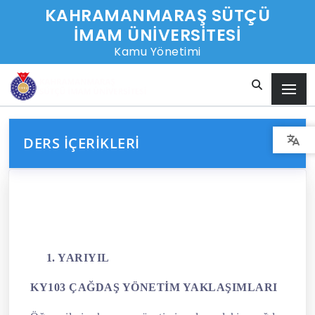
KAHRAMANMARAŞ SÜTÇÜ
İMAM ÜNİVERSİTESİ
Kamu Yönetimi
DERS İÇERIKLERI
1. YARIYIL
KY103 ÇAĞDAŞ YÖNETİM YAKLAŞIMLARI