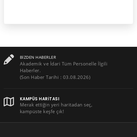
BIZDEN HABERLER
Akademik ve İdari Tüm Personelle İlgili
Haberler.
(Son Haber Tarihi : 03.08.2026)
KAMPÜS HARITASI
Merak ettiğin yeri haritadan seç,
kampüste keşfe çık!