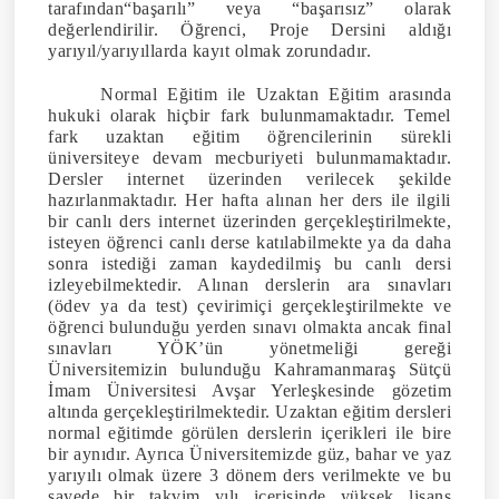
tarafından“başarılı” veya “başarısız” olarak
değerlendirilir. Öğrenci, Proje Dersini aldığı
yarıyıl/yarıyıllarda kayıt olmak zorundadır.
Normal Eğitim ile Uzaktan Eğitim arasında
hukuki olarak hiçbir fark bulunmamaktadır. Temel
fark uzaktan eğitim öğrencilerinin sürekli
üniversiteye devam mecburiyeti
bulunmamaktadır.
Dersler internet üzerinden verilecek şekilde
hazırlanmaktadır. Her hafta alınan her ders ile ilgili
bir canlı ders internet üzerinden gerçekleştirilmekte,
isteyen öğrenci canlı derse katılabilmekte ya da daha
sonra istediği zaman kaydedilmiş bu canlı dersi
izleyebilmektedir. Alınan derslerin ara sınavları
(ödev ya da test) çevirimiçi gerçekleştirilmekte ve
öğrenci bulunduğu yerden sınavı olmakta ancak final
sınavları YÖK’ün yönetmeliği gereği
Üniversitemizin bulunduğu Kahramanmaraş Sütçü
İmam Üniversitesi Avşar Yerleşkesinde gözetim
altında gerçekleştirilmektedir. Uzaktan eğitim dersleri
normal eğitimde görülen derslerin içerikleri ile bire
bir aynıdır. Ayrıca Üniversitemizde güz, bahar ve yaz
yarıyılı olmak üzere 3 dönem ders verilmekte ve bu
sayede bir takvim yılı içerisinde yüksek lisans