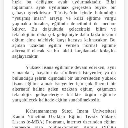
hızla bu değişime ayak uydurmaktadır. Bilgi
toplumuna ayak uydurmak gerçekten büyük bir
çabayı gerektiriyor. Türkiye’nin içinde bulunduğu
“yetişmiş insan” arayışı ve krizi eğitime vurgu
yapmakla beraber, eğitimin denetimini de mecbur
kılıyor. Bu doğrultuda gelecekteki bilim ve
teknolojinin daha çok gelişimiyle daha fazla insanın
eğitim alma talebiyle karşı karşıya kalınacaktır. Bu
açıdan uzaktan eğitim verilen normal eğitime
alternatif olacak ve bu talebi karşılamada kolaylık
sağlayacaktır.
Yüksek lisans eğitimine devam ederken, aynı
zamanda iş hayatını da sürdürmek isteyenler, ya da
bulunduğu şehrin dışındaki bir üniversiteden yüksek
lisans eğitimi almak isteyenler için çok
önemli bir
alternatif haline gelen uzaktan eğitim
,
çağımızın
teknolojik gelişmeleriyle birlikte örgün eğitimle
yarışabilecek kalitede eğitim sunabilmektedir.
Kahramanmaraş Sütçü İmam Üniversitesi
Kamu Yönetimi Uzaktan Eğitim Tezsiz Yüksek
Lisans (e-MBA) Programı, internet üzerinden eğitim
vermekte olan, Yükseköğretim Kurulu (YÖK)