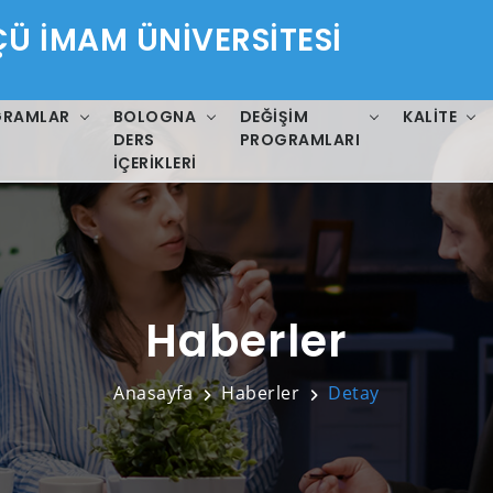
 İMAM ÜNİVERSİTESİ
GRAMLAR
BOLOGNA
DEĞIŞIM
KALITE
DERS
PROGRAMLARI
İÇERIKLERI
Haberler
Anasayfa
Haberler
Detay