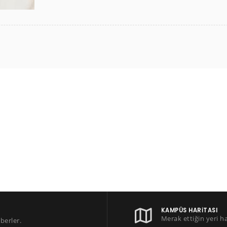
KAMPÜS HARITASI
Merak ettiğin yeri h
berler.